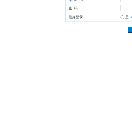
密 码
隐身登录
是