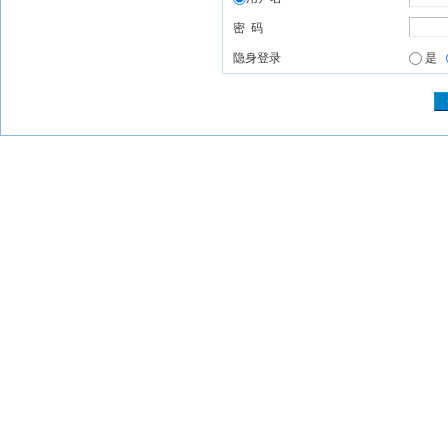
密 码
隐身登录
是