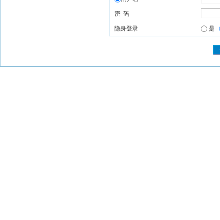
密 码
隐身登录
是