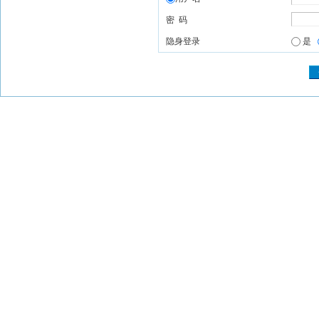
密 码
隐身登录
是