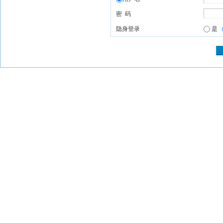
密 码
隐身登录
是