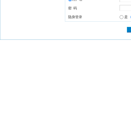
密 码
隐身登录
是