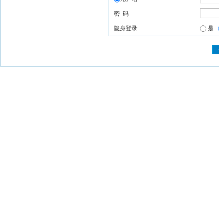
密 码
隐身登录
是