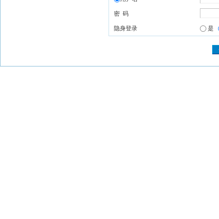
密 码
隐身登录
是