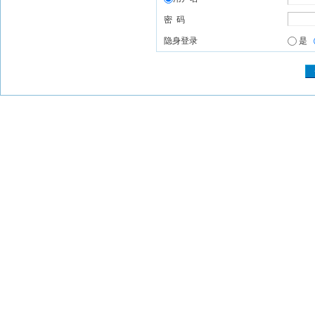
密 码
隐身登录
是