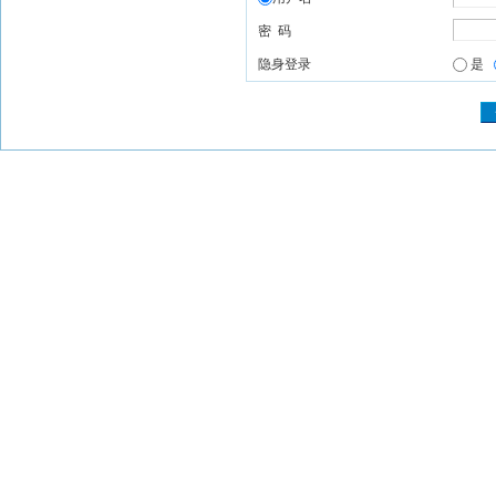
密 码
隐身登录
是