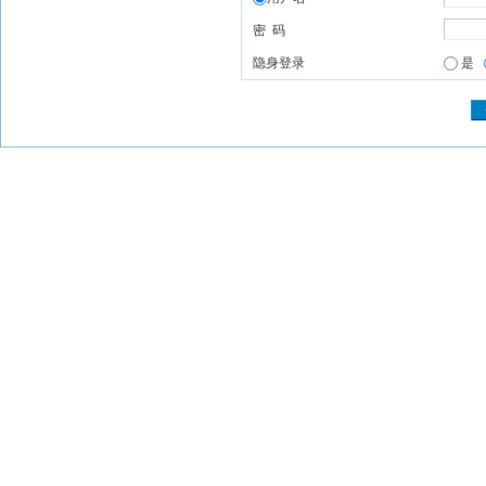
密 码
隐身登录
是