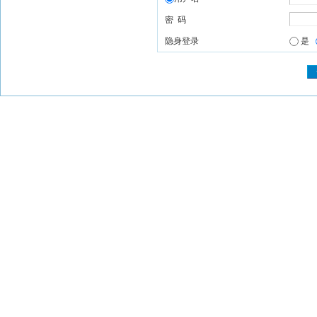
密 码
隐身登录
是