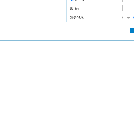
密 码
隐身登录
是