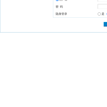
密 码
隐身登录
是