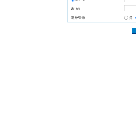
密 码
隐身登录
是