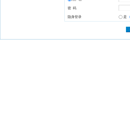
密 码
隐身登录
是