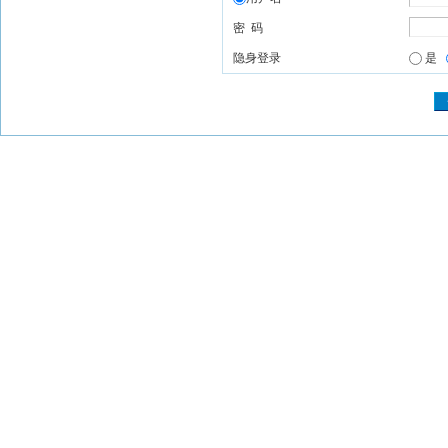
密 码
隐身登录
是