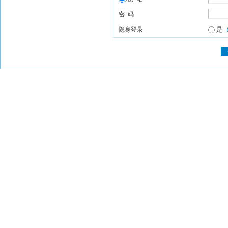
密 码
隐身登录
是