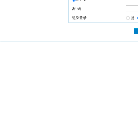
密 码
隐身登录
是