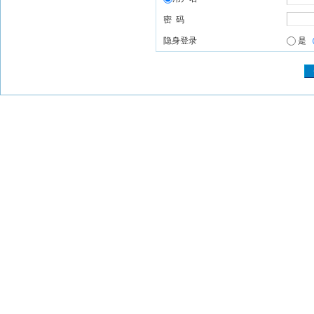
密 码
隐身登录
是