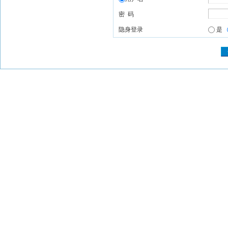
密 码
隐身登录
是