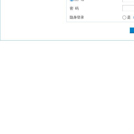
密 码
隐身登录
是