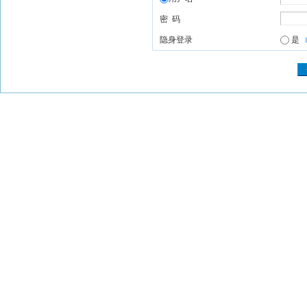
密 码
隐身登录
是