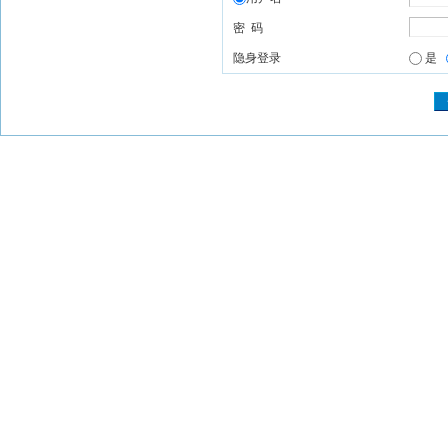
密 码
隐身登录
是