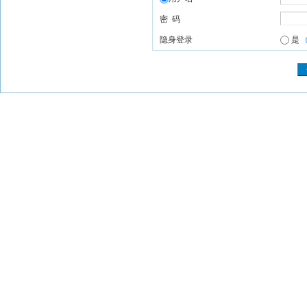
密 码
隐身登录
是