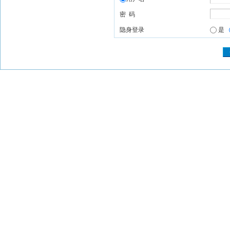
密 码
隐身登录
是