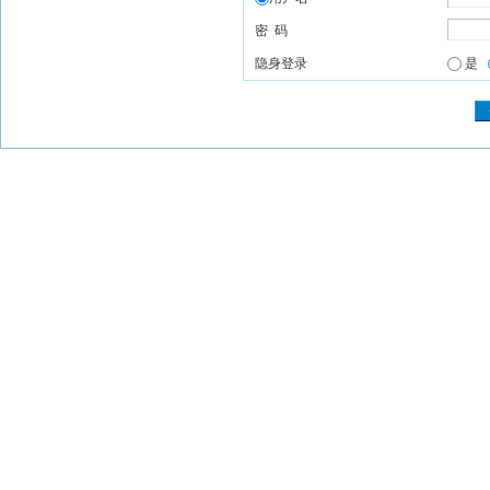
密 码
隐身登录
是