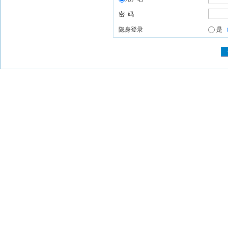
密 码
隐身登录
是