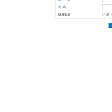
密 码
隐身登录
是