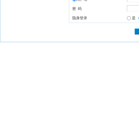
密 码
隐身登录
是