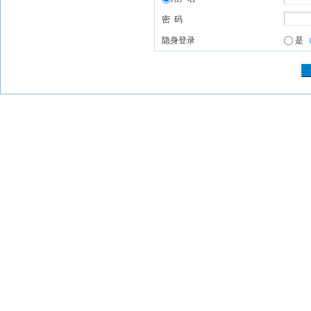
密 码
隐身登录
是