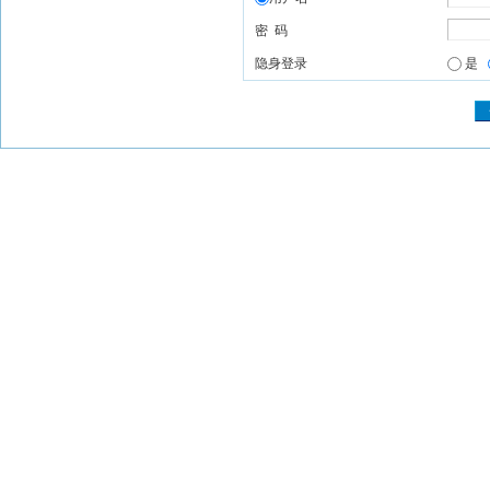
密 码
隐身登录
是