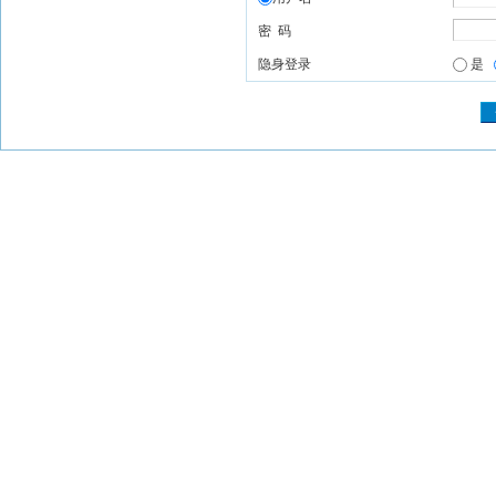
密 码
隐身登录
是