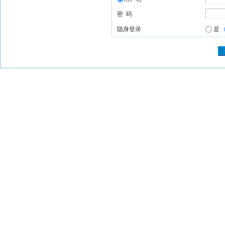
密 码
隐身登录
是