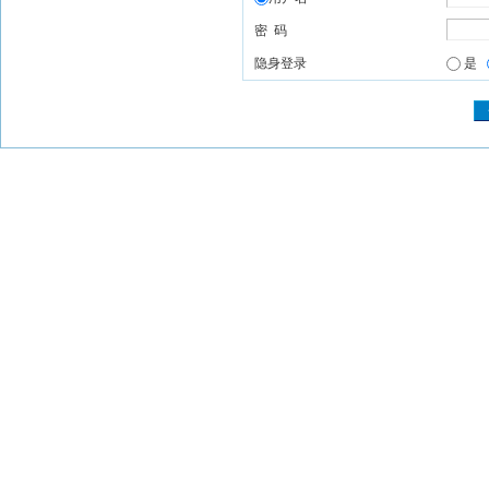
密 码
隐身登录
是