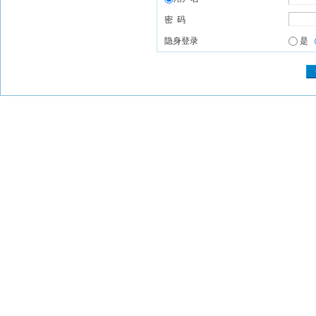
密 码
隐身登录
是