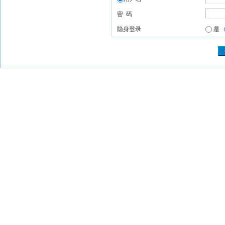
密 码
隐身登录
是