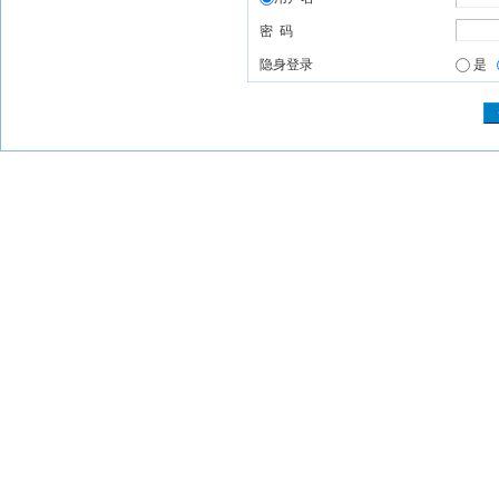
密 码
隐身登录
是