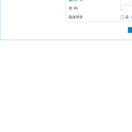
密 码
隐身登录
是