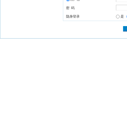
密 码
隐身登录
是