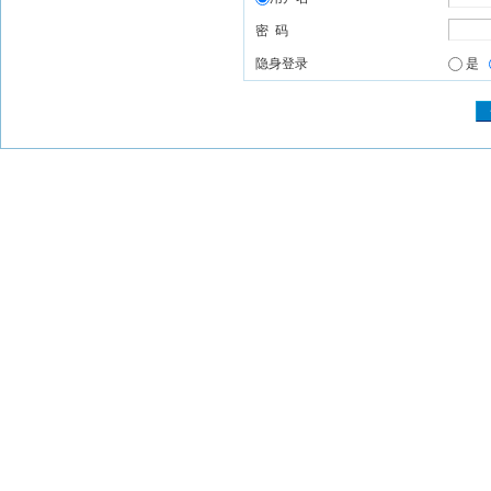
密 码
隐身登录
是