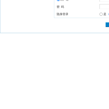
密 码
隐身登录
是