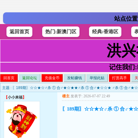
站点位置
返回首页
热门:新澳门区
经典:香港区
洪兴
记住我们:h4
回首页
返回论坛
充值金币
发帖赚钱
举报此贴
打赏高手
主题 :
〖189期〗☆☆★☆♂杀 ① 合♂★☆★★♂杀 ① 合♂★☆☆★ ♂杀 ① 合♂★
楼主
发表于: 2026-07-07 22:49
【
小小来福
】
〖189期〗☆☆★☆♂杀 ① 合♂★☆