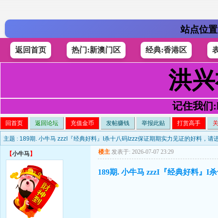
站点位置
返回首页
热门:新澳门区
经典:香港区
洪兴
记住我们:h4
回首页
返回论坛
充值金币
发帖赚钱
举报此贴
打赏高手
主题 :
189期. 小牛马 zzzI『经典好料』I杀十八码Izzz保证期期实力见证的好料，请
楼主
发表于: 2026-07-07 23:29
【
小牛马
】
189期. 小牛马 zzzI『经典好料