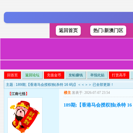
返回首页
热门:新澳门区
回首页
返回论坛
充值金币
发帖赚钱
举报此贴
打赏高手
主题 :
189期;【香港马会授权独(杀特 16 码)】＜＜＞＞ 已全部更新！
楼主
发表于: 2026-07-07 23:54
【
江南七怪
】
189期;【香港马会授权独(杀特 1