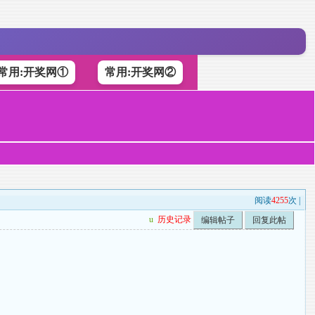
常用:开奖网①
常用:开奖网②
阅读
4255
次 |
u
历史记录
编辑帖子
回复此帖