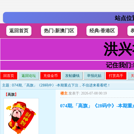
站点位
返回首页
热门:新澳门区
经典:香港区
洪兴
记住我们:h4
回首页
返回论坛
充值金币
发帖赚钱
举报此贴
打赏高手
主题 :
074期,「高旗」《28码中》-本期重点下注，不信进来看看吧！
楼主
发表于: 2026-07-08 00:19
【
高旗
】
074期,「高旗」《28码中》-本