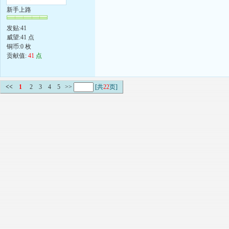
新手上路
发贴:41
威望:41 点
铜币:0 枚
贡献值:
41
点
<<
1
2
3
4
5
>>
[共
22
页]