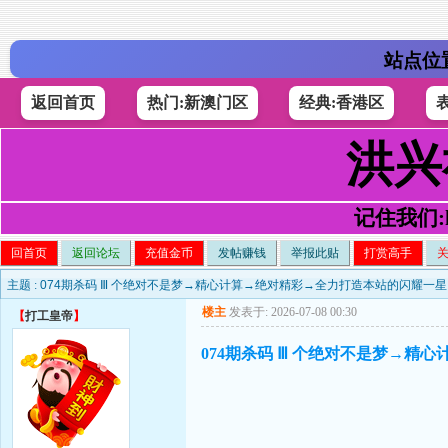
站点位
返回首页
热门:新澳门区
经典:香港区
洪兴
记住我们:h4
回首页
返回论坛
充值金币
发帖赚钱
举报此贴
打赏高手
主题 :
074期杀码 Ⅲ 个绝对不是梦→精心计算→绝对精彩→全力打造本站的闪耀一星
楼主
发表于: 2026-07-08 00:30
【
打工皇帝
】
074期杀码 Ⅲ 个绝对不是梦→