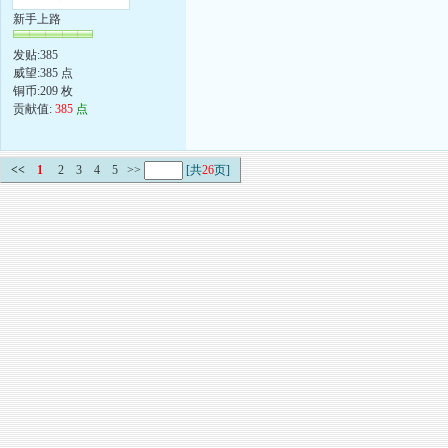
新手上路
发贴:385
威望:385 点
铜币:209 枚
贡献值:
385
点
<<
1
2
3
4
5
>>
[共
26
页]