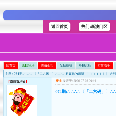
返回首页
热门:新澳门区
回首页
返回论坛
充值金币
发帖赚钱
举报此贴
打赏高手
主题 :
074期;∴∴∴∴〔「二六码」〕∴∴∴∴想赢钱的请进｝｝｝｝｝｝｝｝ 吉
楼主
发表于: 2026-07-08 00:44
【
彩日喜相逢
】
074期;∴∴∴∴〔「二六码」〕