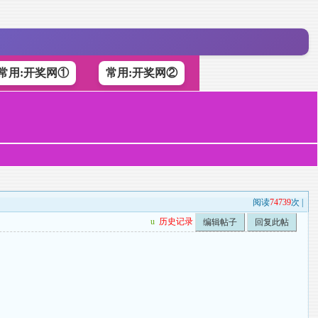
常用:开奖网①
常用:开奖网②
阅读
74739
次 |
u
历史记录
编辑帖子
回复此帖