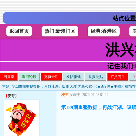
站点位置
返回首页
热门:新澳门区
经典:香港区
洪兴
记住我们:h4
回首页
返回论坛
充值金币
发帖赚钱
举报此贴
打赏高手
主题 :
第189期重整数据，再战江湖。吸烟大叔 内幕公式-《★杀3码★中特》成功
楼主
发表于: 2026-07-08 01:24
【
安哥
】
第189期重整数据，再战江湖。吸