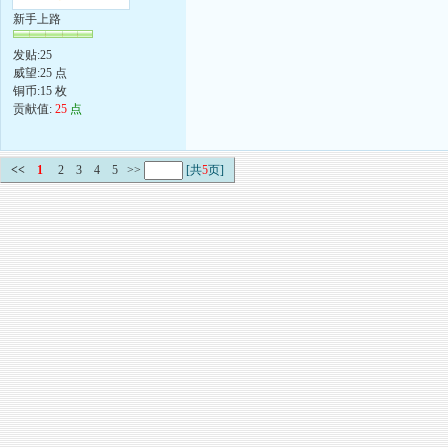
新手上路
发贴:25
威望:25 点
铜币:15 枚
贡献值:
25
点
<<
1
2
3
4
5
>>
[共
5
页]