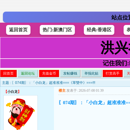
站点位
返回首页
热门:新澳门区
经典:香港区
洪兴
记住我们:h4
回首页
返回论坛
充值金币
发帖赚钱
举报此贴
打赏高手
主题 :
〖074期〗：「小白龙」超准准准===《單雙中》===!!!
楼主
发表于: 2026-07-08 01:39
【
小白龙
】
〖074期〗：「小白龙」超准准准===