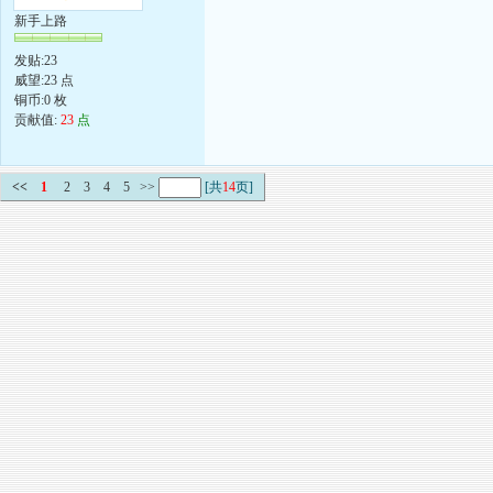
新手上路
发贴:23
威望:23 点
铜币:0 枚
贡献值:
23
点
<<
1
2
3
4
5
>>
[共
14
页]